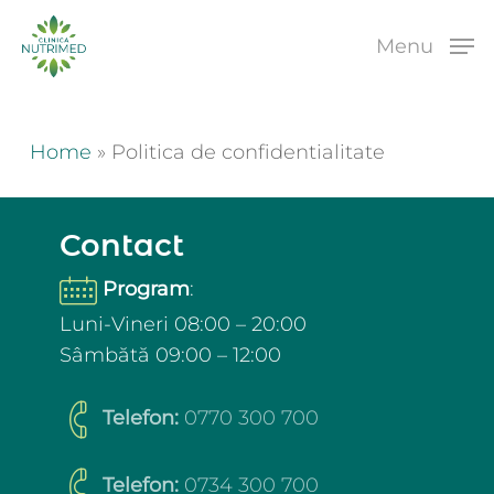
Skip
to
Menu
main
content
Home
»
Politica de confidentialitate
Contact
Program
:
Luni-Vineri 08:00 – 20:00
Sâmbătă 09:00 – 12:00
Telefon:
0770 300 700
Telefon:
0734 300 700