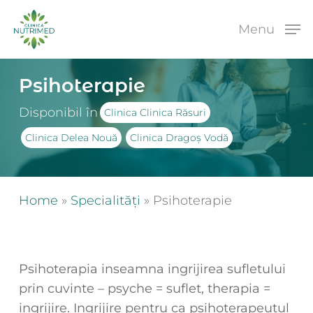
Skip
to
Menu
main
content
Psihoterapie
Disponibil în
Clinica Clinica Răsuri
Clinica Delea Nouă
Clinica Dragoș Vodă
Home
»
Specialități
»
Psihoterapie
Psihoterapia inseamna ingrijirea sufletului
prin cuvinte – psyche = suflet, therapia =
ingrijire. Ingrijire pentru ca psihoterapeutul