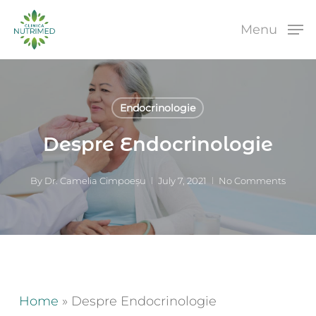
Skip
to
Menu
main
content
Endocrinologie
Despre Endocrinologie
By
Dr. Camelia Cimpoeșu
July 7, 2021
No Comments
Home
»
Despre Endocrinologie