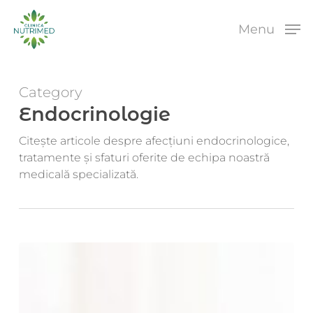
Skip
to
Menu
main
content
Category
Endocrinologie
Citește articole despre afecțiuni endocrinologice,
tratamente și sfaturi oferite de echipa noastră
medicală specializată.
Mastodinia
(mastalgia
sau
durerea