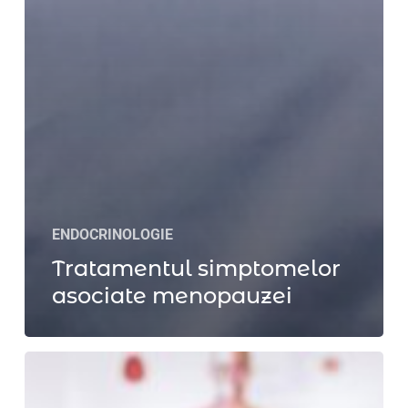
ENDOCRINOLOGIE
Tratamentul simptomelor
asociate menopauzei
Seleniul
în