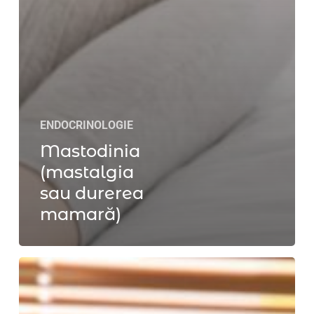
ENDOCRINOLOGIE
Mastodinia
(mastalgia
sau durerea
mamară)
Tratamentul
simptomelor
asociate